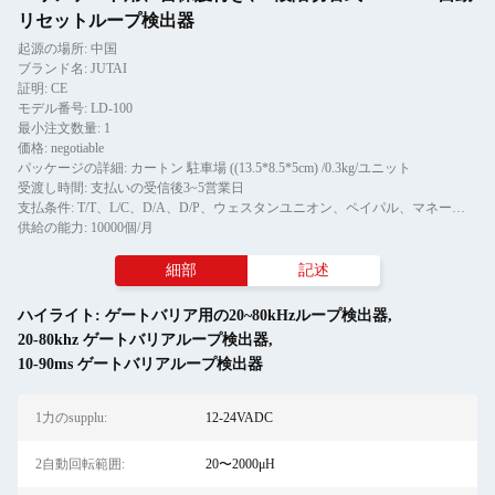
リセットループ検出器
起源の場所: 中国
ブランド名: JUTAI
証明: CE
モデル番号: LD-100
最小注文数量: 1
価格: negotiable
パッケージの詳細: カートン 駐車場 ((13.5*8.5*5cm) /0.3kg/ユニット
受渡し時間: 支払いの受信後3~5営業日
支払条件: T/T、L/C、D/A、D/P、ウェスタンユニオン、ペイパル、マネーグラム、アリペイ
供給の能力: 10000個/月
細部
記述
ハイライト:
ゲートバリア用の20~80kHzループ検出器
,
20-80khz ゲートバリアループ検出器
,
10-90ms ゲートバリアループ検出器
1力のsupplu:
12-24VADC
2自動回転範囲:
20〜2000μH