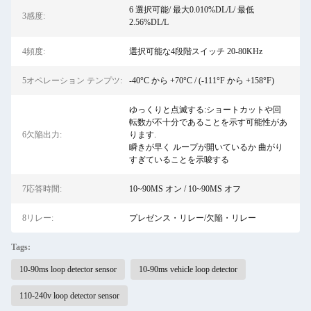
6 選択可能/ 最大0.010%DL/L/ 最低
3感度:
2.56%DL/L
4頻度:
選択可能な4段階スイッチ 20-80KHz
5オペレーション テンプツ:
-40°C から +70°C / (-111°F から +158°F)
ゆっくりと点滅する:ショートカットや回
転数が不十分であることを示す可能性があ
6欠陥出力:
ります.
瞬きが早く ループが開いているか 曲がり
すぎていることを示唆する
7応答時間:
10~90MS オン / 10~90MS オフ
8リレー:
プレゼンス・リレー/欠陥・リレー
Tags:
10-90ms loop detector sensor
10-90ms vehicle loop detector
110-240v loop detector sensor