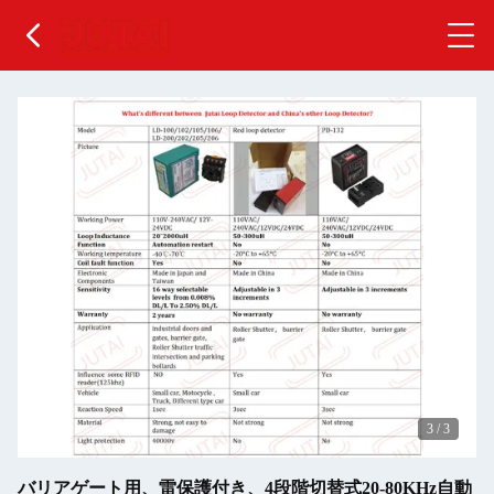
3
/
3
バリアゲート用、雷保護付き、4段階切替式20-80KHz自動