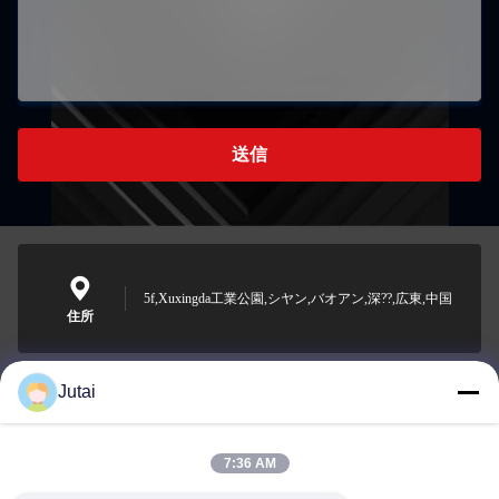
送信
5f,Xuxingda工業公園,シヤン,バオアン,深??,広東,中国
住所
Jutai
jutaisales18@gmail.com
メール
7:36 AM