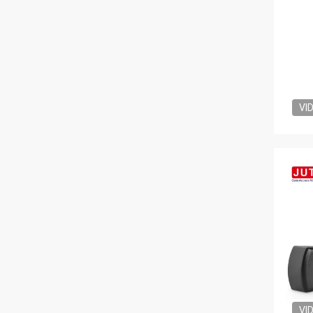
VI
VI