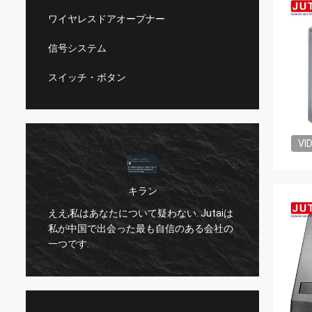
ワイヤレスドアオープナー
信号システム
スイッチ・ボタン
VI
キラン
か
ええ,私はあなたについて疑わない. Jutaiは
ノーマ
私が中国で出会った最も自信のある会社の
ったの
一つです.
(今後