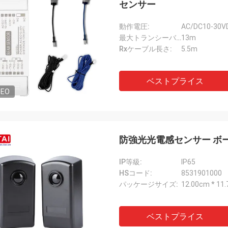
センサー
動作電圧:
AC/DC10-30V
最大トランシーバー距離:
13m
Rxケーブル長さ:
5.5m
ベストプライス
DEO
防強光光電感センサー ボー
IP等級:
IP65
HSコード:
8531901000
パッケージサイズ:
12.00cm * 11
ベストプライス