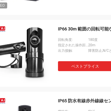
DEO
IP66 30m 範囲の回転
回転角度:
180度
指定された操作距離:
20m
出力接触:
障害防止,N/C
ベストプライス
IP65 防水有線赤外線線