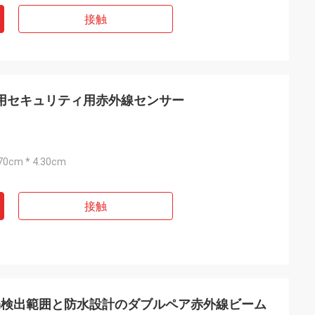
接触
家庭用セキュリティ用赤外線センサー
.70cm * 4.30cm
接触
m検出範囲と防水設計のダブルペア赤外線ビーム