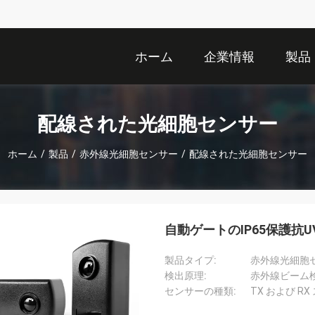
ホーム
企業情報
製品
配線された光細胞センサー
ホーム
/
製品
/
赤外線光細胞センサー
/
配線された光細胞センサー
自動ゲートのIP65保護抗
製品タイプ:
赤外線光細胞
検出原理:
赤外線ビーム
センサーの種類:
TX および R