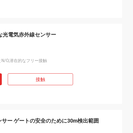
可能な光電気赤外線センサー
とN/O,潜在的なフリー接触
接触
センサー ゲートの安全のために30m検出範囲