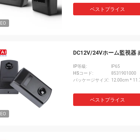
ベストプライス
DEO
DC12V/24Vホーム監視器
IP等級:
IP65
HSコード:
8531901000
パッケージサイズ:
12.00cm * 11
ベストプライス
DEO