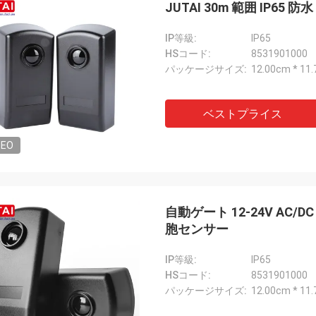
JUTAI 30m 範囲 IP6
IP等級:
IP65
HSコード:
8531901000
パッケージサイズ:
12.00cm * 11
ベストプライス
DEO
ブルック
自動ゲート 12-24V AC/
ン お疲れさまでした... 連絡をしなか
胞センサー
を思い出しました...気に入りました
10年ほど持ち続けると仮定します)
IP等級:
IP65
HSコード:
8531901000
パッケージサイズ:
12.00cm * 11