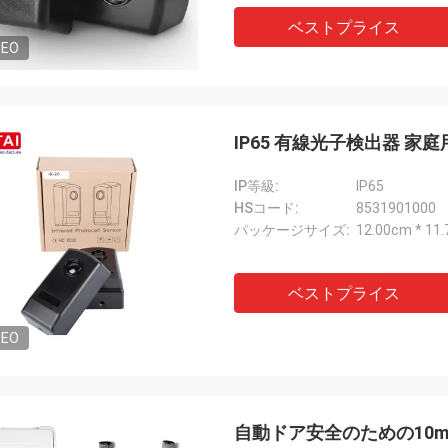
ベストプライス
DEO
IP65 有線光子検出器 
IP等級:
IP65
HSコード:
8531901000
パッケージサイズ:
12.00cm * 11
ベストプライス
DEO
自動ドア安全のための10