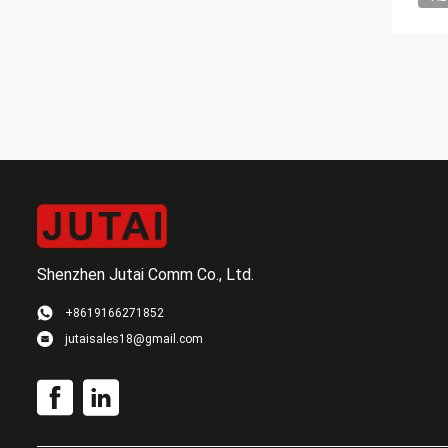
Shenzhen Jutai Comm Co., Ltd.
+8619166271852
jutaisales18@gmail.com