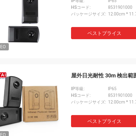
IP等級:
IP65
HSコード:
8531901000
パッケージサイズ:
12.00cm * 11
ベストプライス
DEO
屋外日光耐性 30m 検出範
IP等級:
IP65
HSコード:
8531901000
パッケージサイズ:
12.00cm * 11
ベストプライス
DEO