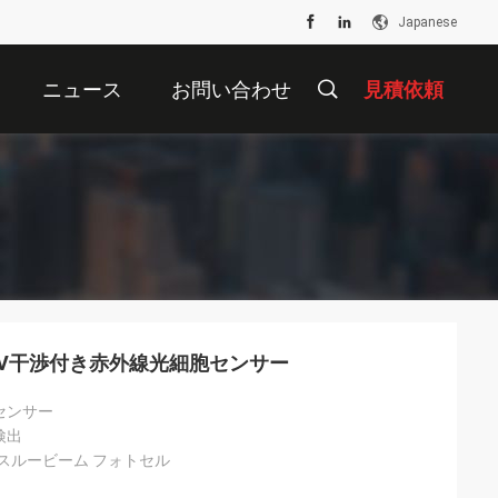
Japanese
ニュース
お問い合わせ
見積依頼
UV干渉付き赤外線光細胞センサー
センサー
検出
X スルービーム フォトセル