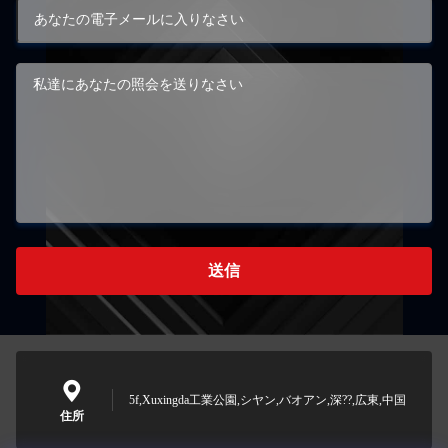
送信
5f,Xuxingda工業公園,シヤン,バオアン,深??,広東,中国
住所