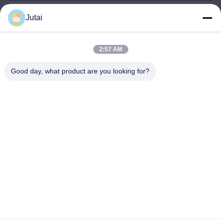
Jutai
jutaisales18@gmail.com
メール
2:57 AM
Good day, what product are you looking for?
0086-19166271852
電話
Shenzhen Jutai Comm Co., Ltd.