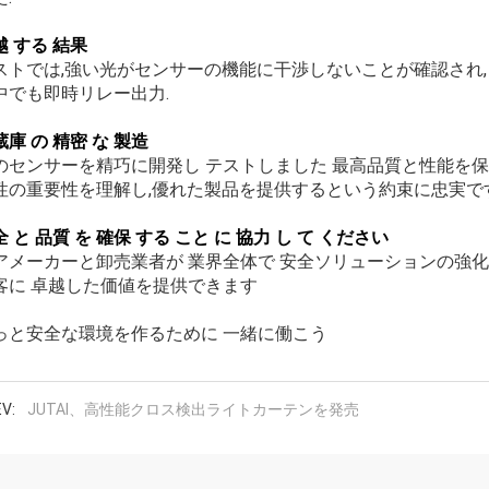
越 する 結果
ストでは,強い光がセンサーの機能に干渉しないことが確認され
中でも即時リレー出力.
蔵庫 の 精密 な 製造
のセンサーを精巧に開発し テストしました 最高品質と性能を
性の重要性を理解し,優れた製品を提供するという約束に忠実です
 と 品質 を 確保 する こと に 協力 し て ください
アメーカーと卸売業者が 業界全体で 安全ソリューションの強化
客に 卓越した価値を提供できます
っと安全な環境を作るために 一緒に働こう
V:
JUTAI、高性能クロス検出ライトカーテンを発売