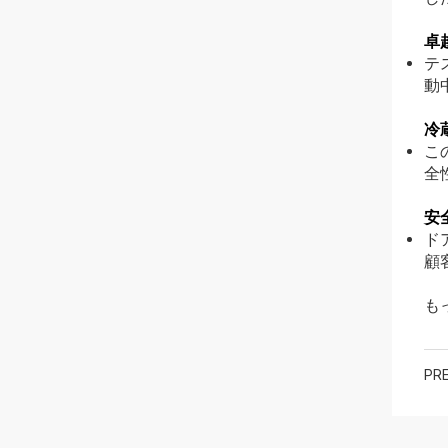
卓
テ
動
冷
こ
全
安全
ド
顧
も
PRE