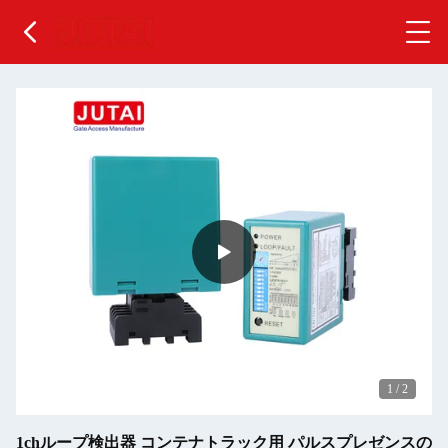
1
/
2
1chループ検出器 コンテナトラック用 パルスプレゼンスの