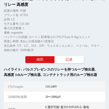
リレー 高感度
起源の場所: 中国
ブランド名: JUTAI
証明: CE
モデル番号: LD-100
最小注文数量: 1
価格: negotiable
パッケージの詳細: カートン 駐車場 ((13.5*8.5*5cm) /0.3kg/ユニット
受渡し時間: 支払いの受信後3~5営業日
支払条件: T/T、L/C、D/A、D/P、ウェスタンユニオン、ペイパル、マネーグラム、アリペイ
供給の能力: 10000個/月
細部
記述
ハイライト:
パルスプレゼンスのリレーを持つループ検出器
,
高感度 1chループ検出器
,
コンテナトラック用のループ検出器
1力のsupplu:
110-240V
2自動回転範囲:
20〜2000μH
6 選択可能/ 最大0.010%DL/L/ 最低