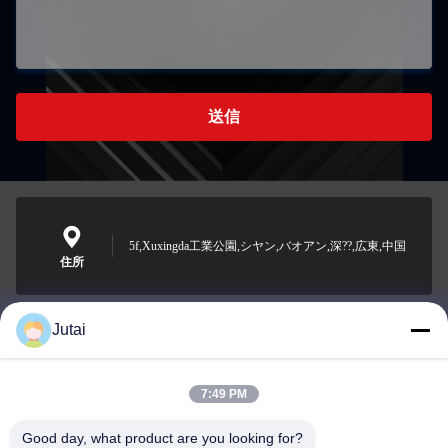
送信
5f,Xuxingda工業公園,シヤン,バオアン,深??,広東,中国
住所
Jutai
jutaisales18@gmail.com
メール
7:49 PM
Good day, what product are you looking for?