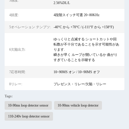
3感度:
2.56%DL/L
4頻度:
4段階スイッチ可選 20~80KHz
5オペレーション テンプツ:
-40°C から +70°C / (-111°F から +158°F)
ゆっくりと点滅する:ショートカットや回
転数が不十分であることを示す可能性があ
6欠陥出力:
ります.
瞬きが早く ループが開いているか 曲がり
すぎていることを示唆する
7応答時間:
10~90MS オン / 10~90MS オフ
8リレー:
プレゼンス・リレー/欠陥・リレー
Tags:
10-90ms loop detector sensor
10-90ms vehicle loop detector
110-240v loop detector sensor